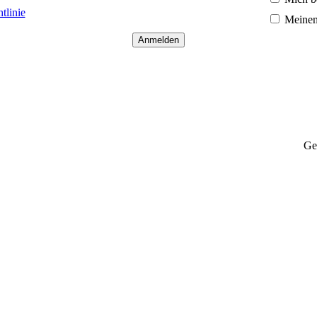
tlinie
Meinen
Ge