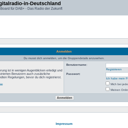
gitalradio-in-Deutschland
 Board für DAB+ - Das Radio der Zukunft
Anmelden
Du musst dich anmelden, um die Gruppendetails anzusehen.
Benutzername:
Registrieren
rung ist in wenigen Augenblicken erledigt und
istrierten Benutzern auch zusätzliche
Passwort:
ten Regelungen, bevor du dich registrierst.
Ich habe mein P
nie
Mich bei je
Meinen Onlin
Impressum