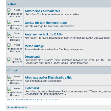
Geräte
Autoradios / Autoadapter
Hier könnt' ihr über eure Autohardware reden.
Geräte für den Heimgebrauch
Von HiFi Anlage bis hin zum Radiowecker
Antennentechnik für DAB+
Hier könnt' Ihr eure Erfahrungen über Antennen für DAB+ austauschen
Meine Anlage
Forenteilnehmer stellen ihre Empfangsanlage vor
Downloads
Hier könnt ihr "D Radio", eine Empfangssoftware für UKW und DAB+, he
Senderliste auf France, sonst ist die Suche fehlerhaft.
Offtopic
Alles was außer Digitalradio zählt
Alle Themen außer Digitalradio.
Flohmarkt
Hier könnt ihr eure Hardware (Radios, Antennen, etc.) Tauschen, verk
KOMMERZIELLEN ANGEBOTE=-
Alle Cookies des Boards löschen
|
Das Team
Foren-Übersicht