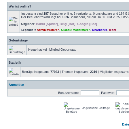
Wer ist online?
Insgesamt sind
187
Besucher online: 3 registrierte, 0 unsichtbare und 184 G
Der Besucherrekord liegt bei
1026
Besuchern, die am Do 30. Okt 2025, 08:22 g
Mitglieder:
Baidu [Spider]
,
Bing [Bot]
,
Google [Bot]
Legende ::
Administratoren
,
Globale Moderatoren
,
Mitarbeiter
,
Team
Geburtstage
Heute hat kein Mitglied Geburtstag
Statistik
Beiträge insgesamt:
77923
| Themen insgesamt:
2216
| Mitglieder insgesamt
Anmelden
Benutzername:
Passwort:
Ungelesene Beiträge
Dat