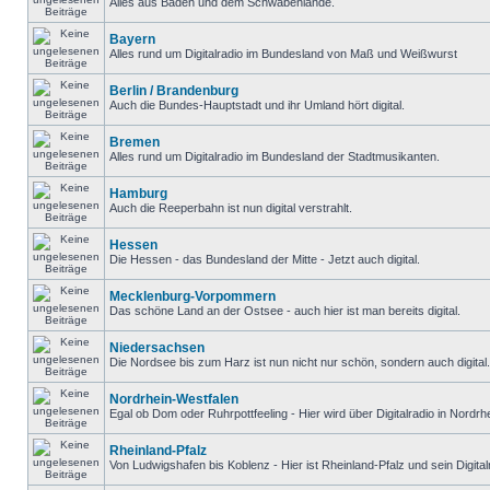
Alles aus Baden und dem Schwabenlande.
Bayern
Alles rund um Digitalradio im Bundesland von Maß und Weißwurst
Berlin / Brandenburg
Auch die Bundes-Hauptstadt und ihr Umland hört digital.
Bremen
Alles rund um Digitalradio im Bundesland der Stadtmusikanten.
Hamburg
Auch die Reeperbahn ist nun digital verstrahlt.
Hessen
Die Hessen - das Bundesland der Mitte - Jetzt auch digital.
Mecklenburg-Vorpommern
Das schöne Land an der Ostsee - auch hier ist man bereits digital.
Niedersachsen
Die Nordsee bis zum Harz ist nun nicht nur schön, sondern auch digital.
Nordrhein-Westfalen
Egal ob Dom oder Ruhrpottfeeling - Hier wird über Digitalradio in Nordr
Rheinland-Pfalz
Von Ludwigshafen bis Koblenz - Hier ist Rheinland-Pfalz und sein Digital