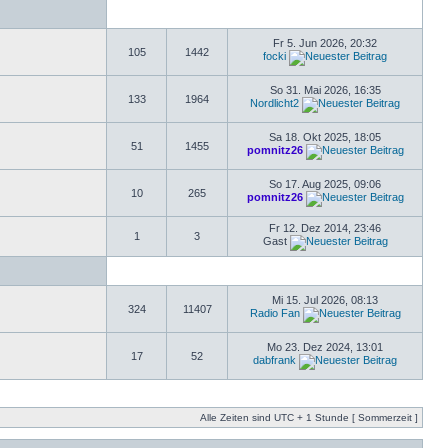
Fr 5. Jun 2026, 20:32
105
1442
focki
So 31. Mai 2026, 16:35
133
1964
Nordlicht2
Sa 18. Okt 2025, 18:05
51
1455
pomnitz26
So 17. Aug 2025, 09:06
10
265
pomnitz26
Fr 12. Dez 2014, 23:46
1
3
Gast
Mi 15. Jul 2026, 08:13
324
11407
Radio Fan
Mo 23. Dez 2024, 13:01
17
52
dabfrank
Alle Zeiten sind UTC + 1 Stunde [ Sommerzeit ]