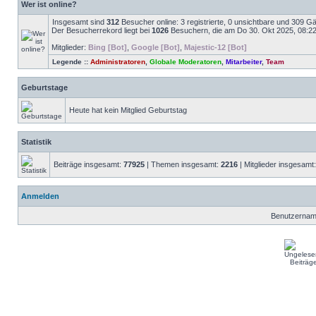
Wer ist online?
Insgesamt sind
312
Besucher online: 3 registrierte, 0 unsichtbare und 309 G
Der Besucherrekord liegt bei
1026
Besuchern, die am Do 30. Okt 2025, 08:22 g
Mitglieder:
Bing [Bot]
,
Google [Bot]
,
Majestic-12 [Bot]
Legende ::
Administratoren
,
Globale Moderatoren
,
Mitarbeiter
,
Team
Geburtstage
Heute hat kein Mitglied Geburtstag
Statistik
Beiträge insgesamt:
77925
| Themen insgesamt:
2216
| Mitglieder insgesamt
Anmelden
Benutzernam