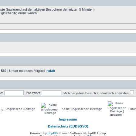
äste (basierend auf den aktiven Besuchern der letzten 5 Minuten)
leichzeitig online waren.
:
569
| Unser neuestes Mitglied:
rtdab
e:
Passwort:
Mich bei jedem Besuch automatisch anmelden
Ungelesene Beiträge
Keine ungelesenen Beiträge
Forum
Impressum
Datenschutz (EUDSGVO)
Powered by
phpBB
® Forum Software © phpBB Group