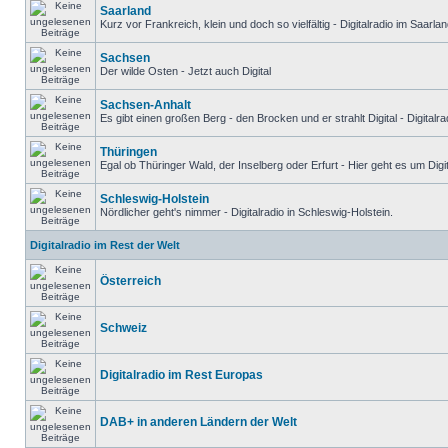
Saarland
Kurz vor Frankreich, klein und doch so vielfältig - Digitalradio im Saarlan
Sachsen
Der wilde Osten - Jetzt auch Digital
Sachsen-Anhalt
Es gibt einen großen Berg - den Brocken und er strahlt Digital - Digitalr
Thüringen
Egal ob Thüringer Wald, der Inselberg oder Erfurt - Hier geht es um Digit
Schleswig-Holstein
Nördlicher geht's nimmer - Digitalradio in Schleswig-Holstein.
Digitalradio im Rest der Welt
Österreich
Schweiz
Digitalradio im Rest Europas
DAB+ in anderen Ländern der Welt