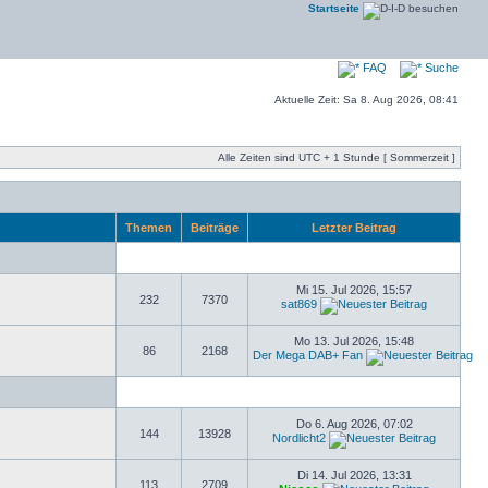
Startseite
FAQ
Suche
Aktuelle Zeit: Sa 8. Aug 2026, 08:41
Alle Zeiten sind UTC + 1 Stunde [ Sommerzeit ]
Themen
Beiträge
Letzter Beitrag
Mi 15. Jul 2026, 15:57
232
7370
sat869
Mo 13. Jul 2026, 15:48
86
2168
Der Mega DAB+ Fan
Do 6. Aug 2026, 07:02
144
13928
Nordlicht2
Di 14. Jul 2026, 13:31
113
2709