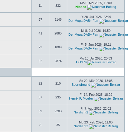
Mo 5. Mai 2025, 12:00
11
332
Nicoco
Di 28. Jul 2026, 22:07
67
3148
Der Mega DAB+ Fan
Mi 8. Jul 2026, 19:50
41
2885
Der Mega DAB+ Fan
Fr 5. Jun 2026, 19:11
23
1089
Der Mega DAB+ Fan
Mo 13. Jul 2026, 20:53
52
2874
TK1979
So 22. Mär 2026, 18:05
22
210
Sportsfreund
Fr 14. Feb 2025, 18:29
37
235
Henrik P. Moeller
Fr 7. Aug 2026, 22:02
99
2203
Nordlicht2
Mo 23. Feb 2026, 11:00
8
35
Nordlicht2