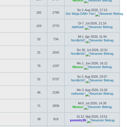
Nicoco
So 2. Aug 2026, 17:13
182
2790
Der Mega DAB+ Fan
Di 7. Jul 2026, 21:16
103
2770
dabfrank
Mi 1. Apr 2026, 11:44
32
734
Nordlicht2
Do 30. Jul 2026, 22:51
31
2042
Nordlicht2
Mo 1. Jun 2026, 16:12
76
1297
Nicoco
So 2. Aug 2026, 23:07
31
5737
Nordlicht2
Mo 3. Aug 2026, 21:02
46
2196
redhunter
Mi 8. Jul 2026, 14:39
71
2836
Nicoco
Di 12. Mai 2026, 13:51
38
819
pomnitz26