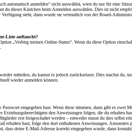
 automatisch anmelden“ nicht auswählst, wirst du nur für eine Sitzu
nst du dieses Kästchen beim Anmelden auswählen. Dies ist nicht empf
ur Verfügung steht, dann wurde sie vermutlich von der Board-Administra
ne-Liste auftaucht?
 Option „Verbirg meinen Online-Status“. Wenn du diese Option einschal
.
t wieder mitteilen, du kannst es jedoch zurücksetzen. Dies machst du, 
schnell wieder anmelden können.
ige Passwort eingegeben hast. Wenn diese stimmen, dann gibt es zwei 
iner Erziehungsberechtigten den Anweisungen folgen, die du erhalten hast
glieder erst freigeschaltet werden – entweder musst du dies selbst erl
-Mail erhalten hast, folge den dort enthaltenen Anweisungen. Ansonsten
st, dass deine E-Mail-Adresse korrekt eingegeben wurde, dann kontakti