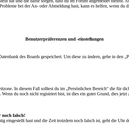
tellt hat und die dafür sorgen, dass du im Forum angemeldet bleibst. 
 Probleme bei der An- oder Abmeldung hast, kann es helfen, wenn du d
Benutzerpräferenzen und -einstellungen
r Datenbank des Boards gespeichert. Um diese zu ändern, gehe in den „P
tzone. In diesem Fall solltest du im „Persönlichen Bereich“ die für dich
enn du noch nicht registriert bist, ist dies ein guter Grund, dies jetzt 
r noch falsch!
ig eingestellt hast und die Zeit trotzdem noch falsch ist, geht die Uhr 