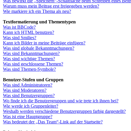
Was bewirkt die „Speichern“-Schaltfläche beim Schreiben eines Beit
Warum muss mein Beitrag erst freigegeben werden?
Wie markiere ich ein Thema als neu?
Textformatierung und Thementypen
Was ist BBCode?
Kann ich HTML benutzen?
Was sind Smilies?
Kann ich Bilder in meine Beiträge einfügen?
Was sind globale Bekanntmachungen?
Was sind Bekanntmachungen?
Was sind wichtige Themen?
Was sind geschlossene Themen?
Was sind Themen-Symbole?
Benutzer-Stufen und Gruppen
Was sind Administratoren?
Was sind Moderatoren?
Was sind Benutzergruppen?
Wo finde ich die Benutzergruppen und wie trete ich ihnen bei?
Wie werde ich Gruppenleiter?
Weshalb werden verschiedene Benutzergruppen farbig dargestellt?
Was ist eine Hauptgruppe?
Was bedeutet der „Das Team“-Link auf der Startseite?