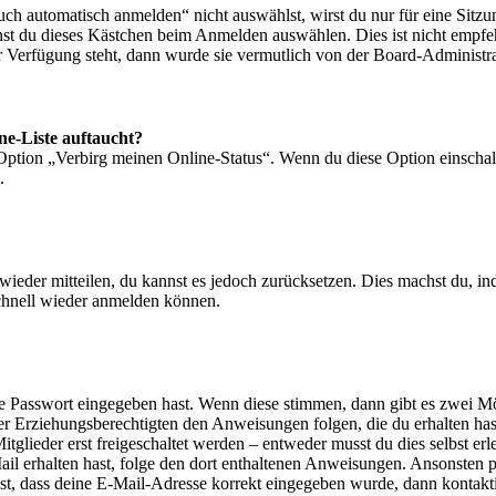
 automatisch anmelden“ nicht auswählst, wirst du nur für eine Sitzu
nst du dieses Kästchen beim Anmelden auswählen. Dies ist nicht empf
ur Verfügung steht, dann wurde sie vermutlich von der Board-Administra
ne-Liste auftaucht?
 Option „Verbirg meinen Online-Status“. Wenn du diese Option einschal
.
t wieder mitteilen, du kannst es jedoch zurücksetzen. Dies machst du, 
schnell wieder anmelden können.
ige Passwort eingegeben hast. Wenn diese stimmen, dann gibt es zwei 
iner Erziehungsberechtigten den Anweisungen folgen, die du erhalten hast
glieder erst freigeschaltet werden – entweder musst du dies selbst erl
-Mail erhalten hast, folge den dort enthaltenen Anweisungen. Ansonsten
st, dass deine E-Mail-Adresse korrekt eingegeben wurde, dann kontakti