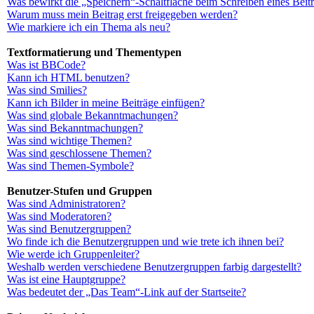
Was bewirkt die „Speichern“-Schaltfläche beim Schreiben eines Beit
Warum muss mein Beitrag erst freigegeben werden?
Wie markiere ich ein Thema als neu?
Textformatierung und Thementypen
Was ist BBCode?
Kann ich HTML benutzen?
Was sind Smilies?
Kann ich Bilder in meine Beiträge einfügen?
Was sind globale Bekanntmachungen?
Was sind Bekanntmachungen?
Was sind wichtige Themen?
Was sind geschlossene Themen?
Was sind Themen-Symbole?
Benutzer-Stufen und Gruppen
Was sind Administratoren?
Was sind Moderatoren?
Was sind Benutzergruppen?
Wo finde ich die Benutzergruppen und wie trete ich ihnen bei?
Wie werde ich Gruppenleiter?
Weshalb werden verschiedene Benutzergruppen farbig dargestellt?
Was ist eine Hauptgruppe?
Was bedeutet der „Das Team“-Link auf der Startseite?