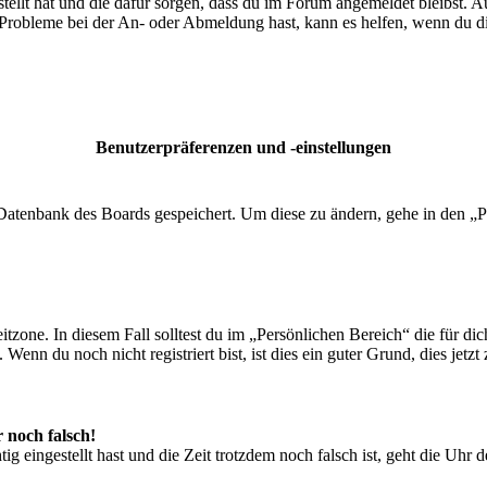
tellt hat und die dafür sorgen, dass du im Forum angemeldet bleibst. 
 Probleme bei der An- oder Abmeldung hast, kann es helfen, wenn du d
Benutzerpräferenzen und -einstellungen
r Datenbank des Boards gespeichert. Um diese zu ändern, gehe in den „P
tzone. In diesem Fall solltest du im „Persönlichen Bereich“ die für dich
enn du noch nicht registriert bist, ist dies ein guter Grund, dies jetzt 
r noch falsch!
ig eingestellt hast und die Zeit trotzdem noch falsch ist, geht die Uhr 