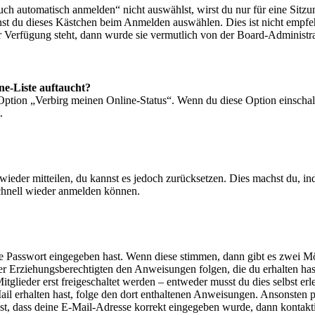
 automatisch anmelden“ nicht auswählst, wirst du nur für eine Sitzu
nst du dieses Kästchen beim Anmelden auswählen. Dies ist nicht empf
ur Verfügung steht, dann wurde sie vermutlich von der Board-Administra
ne-Liste auftaucht?
 Option „Verbirg meinen Online-Status“. Wenn du diese Option einschal
.
t wieder mitteilen, du kannst es jedoch zurücksetzen. Dies machst du, 
schnell wieder anmelden können.
ige Passwort eingegeben hast. Wenn diese stimmen, dann gibt es zwei 
iner Erziehungsberechtigten den Anweisungen folgen, die du erhalten hast
glieder erst freigeschaltet werden – entweder musst du dies selbst erl
-Mail erhalten hast, folge den dort enthaltenen Anweisungen. Ansonsten
st, dass deine E-Mail-Adresse korrekt eingegeben wurde, dann kontakti