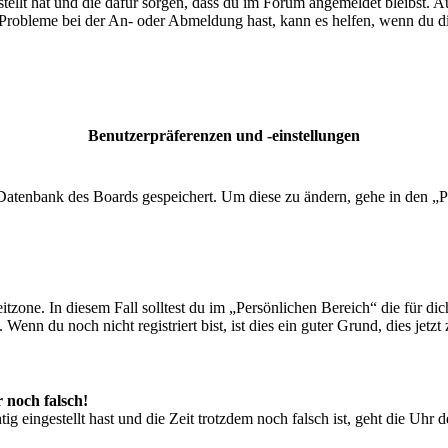
tellt hat und die dafür sorgen, dass du im Forum angemeldet bleibst. 
 Probleme bei der An- oder Abmeldung hast, kann es helfen, wenn du d
Benutzerpräferenzen und -einstellungen
r Datenbank des Boards gespeichert. Um diese zu ändern, gehe in den „P
tzone. In diesem Fall solltest du im „Persönlichen Bereich“ die für dich
enn du noch nicht registriert bist, ist dies ein guter Grund, dies jetzt 
r noch falsch!
ig eingestellt hast und die Zeit trotzdem noch falsch ist, geht die Uhr 