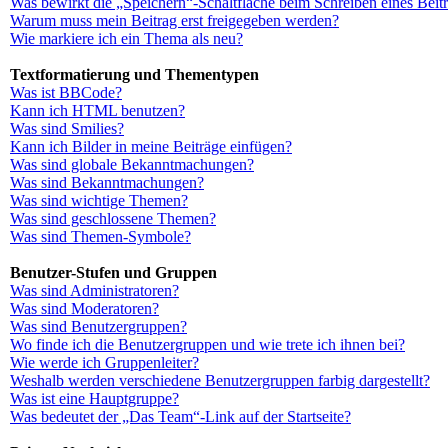
Was bewirkt die „Speichern“-Schaltfläche beim Schreiben eines Beit
Warum muss mein Beitrag erst freigegeben werden?
Wie markiere ich ein Thema als neu?
Textformatierung und Thementypen
Was ist BBCode?
Kann ich HTML benutzen?
Was sind Smilies?
Kann ich Bilder in meine Beiträge einfügen?
Was sind globale Bekanntmachungen?
Was sind Bekanntmachungen?
Was sind wichtige Themen?
Was sind geschlossene Themen?
Was sind Themen-Symbole?
Benutzer-Stufen und Gruppen
Was sind Administratoren?
Was sind Moderatoren?
Was sind Benutzergruppen?
Wo finde ich die Benutzergruppen und wie trete ich ihnen bei?
Wie werde ich Gruppenleiter?
Weshalb werden verschiedene Benutzergruppen farbig dargestellt?
Was ist eine Hauptgruppe?
Was bedeutet der „Das Team“-Link auf der Startseite?