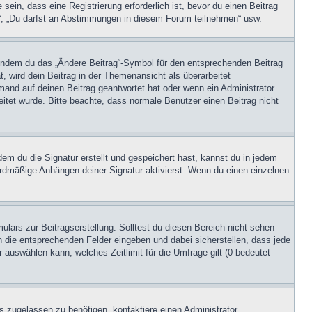
in, dass eine Registrierung erforderlich ist, bevor du einen Beitrag
n“, „Du darfst an Abstimmungen in diesem Forum teilnehmen“ usw.
, indem du das „Ändere Beitrag“-Symbol für den entsprechenden Beitrag
t, wird dein Beitrag in der Themenansicht als überarbeitet
mand auf deinen Beitrag geantwortet hat oder wenn ein Administrator
beitet wurde. Bitte beachte, dass normale Benutzer einen Beitrag nicht
m du die Signatur erstellt und gespeichert hast, kannst du in jedem
ardmäßige Anhängen deiner Signatur aktivierst. Wenn du einen einzelnen
lars zur Beitragserstellung. Solltest du diesen Bereich nicht sehen
n die entsprechenden Felder eingeben und dabei sicherstellen, dass jede
 auswählen kann, welches Zeitlimit für die Umfrage gilt (0 bedeutet
 zugelassen zu benötigen, kontaktiere einen Administrator.