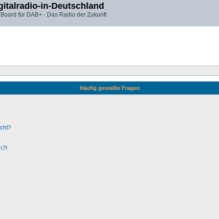
gitalradio-in-Deutschland
 Board für DAB+ - Das Radio der Zukunft
Häufig gestellte Fragen
ucht?
n?!