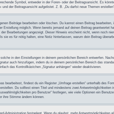
chende Symbol, entweder in der Foren- oder der Beitragsansicht. Es könnte se
 und der Beitragsansicht aufgelistet. Z. B. „Du darfst neue Themen erstelle
igenen Beiträge bearbeiten oder löschen. Du kannst einen Beitrag bearbeiten
ner Erstellung möglich. Wenn bereits jemand auf deinen Beitrag geantwortet ha
t der Bearbeitungen angezeigt. Dieser Hinweis erscheint nicht, wenn noch nie
ls sie es für nötig halten, eine Notiz hinterlassen, warum dein Beitrag überar
olche in den Einstellungen in deinem persönlichen Bereich entwerfen. Nachde
ignatur auch hinzufügen, indem du in deinem persönlichen Bereich das stand
nfach das Kontrollkästchen „Signatur anhängen“ wieder deaktivieren.
 bearbeitest, findest du ein Register „Umfrage erstellen“ unterhalb des Formu
rstellen. Du solltest einen Titel und mindestens zwei Antwortmöglichkeiten i
Auswahlmöglichkeiten pro Benutzer“ festlegen, wie viele Optionen ein Benutzer
zer ihre Stimme ändern können.
rd-Administration festgelegt. Wenn du glaubst, mehr Antwortmöglichkeiten als