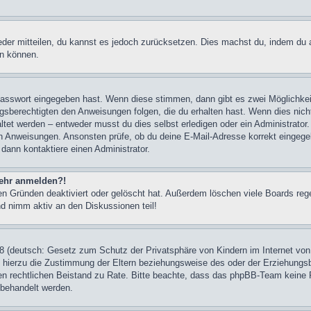
ieder mitteilen, du kannst es jedoch zurücksetzen. Dies machst du, indem du
en können.
 Passwort eingegeben hast. Wenn diese stimmen, dann gibt es zwei Möglichk
ngsberechtigten den Anweisungen folgen, die du erhalten hast. Wenn dies nicht 
et werden – entweder musst du dies selbst erledigen oder ein Administrator. Be
nen Anweisungen. Ansonsten prüfe, ob du deine E-Mail-Adresse korrekt eingeg
 dann kontaktiere einen Administrator.
 mehr anmelden?!
n Gründen deaktiviert oder gelöscht hat. Außerdem löschen viele Boards rege
nd nimm aktiv an den Diskussionen teil!
 (deutsch: Gesetz zum Schutz der Privatsphäre von Kindern im Internet von 
hierzu die Zustimmung der Eltern beziehungsweise des oder der Erziehungsber
einen rechtlichen Beistand zu Rate. Bitte beachte, dass das phpBB-Team keine 
n behandelt werden.