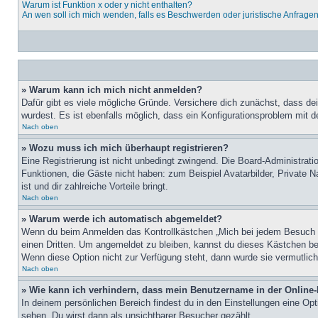
Warum ist Funktion x oder y nicht enthalten?
An wen soll ich mich wenden, falls es Beschwerden oder juristische Anfrage
» Warum kann ich mich nicht anmelden?
Dafür gibt es viele mögliche Gründe. Versichere dich zunächst, dass de
wurdest. Es ist ebenfalls möglich, dass ein Konfigurationsproblem mit d
Nach oben
» Wozu muss ich mich überhaupt registrieren?
Eine Registrierung ist nicht unbedingt zwingend. Die Board-Administratio
Funktionen, die Gäste nicht haben: zum Beispiel Avatarbilder, Private Na
ist und dir zahlreiche Vorteile bringt.
Nach oben
» Warum werde ich automatisch abgemeldet?
Wenn du beim Anmelden das Kontrollkästchen „Mich bei jedem Besuch au
einen Dritten. Um angemeldet zu bleiben, kannst du dieses Kästchen be
Wenn diese Option nicht zur Verfügung steht, dann wurde sie vermutlich
Nach oben
» Wie kann ich verhindern, dass mein Benutzername in der Online-
In deinem persönlichen Bereich findest du in den Einstellungen eine Op
sehen. Du wirst dann als unsichtbarer Besucher gezählt.