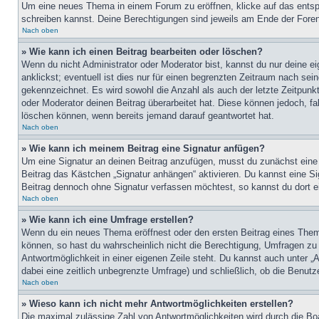
Um eine neues Thema in einem Forum zu eröffnen, klicke auf das entspre
schreiben kannst. Deine Berechtigungen sind jeweils am Ende der Foren-
Nach oben
» Wie kann ich einen Beitrag bearbeiten oder löschen?
Wenn du nicht Administrator oder Moderator bist, kannst du nur deine e
anklickst; eventuell ist dies nur für einen begrenzten Zeitraum nach sei
gekennzeichnet. Es wird sowohl die Anzahl als auch der letzte Zeitpunk
oder Moderator deinen Beitrag überarbeitet hat. Diese können jedoch, fal
löschen können, wenn bereits jemand darauf geantwortet hat.
Nach oben
» Wie kann ich meinem Beitrag eine Signatur anfügen?
Um eine Signatur an deinen Beitrag anzufügen, musst du zunächst eine s
Beitrag das Kästchen „Signatur anhängen“ aktivieren. Du kannst eine S
Beitrag dennoch ohne Signatur verfassen möchtest, so kannst du dort ei
Nach oben
» Wie kann ich eine Umfrage erstellen?
Wenn du ein neues Thema eröffnest oder den ersten Beitrag eines Themas
können, so hast du wahrscheinlich nicht die Berechtigung, Umfragen zu e
Antwortmöglichkeit in einer eigenen Zeile steht. Du kannst auch unter „
dabei eine zeitlich unbegrenzte Umfrage) und schließlich, ob die Benut
Nach oben
» Wieso kann ich nicht mehr Antwortmöglichkeiten erstellen?
Die maximal zulässige Zahl von Antwortmöglichkeiten wird durch die Boa