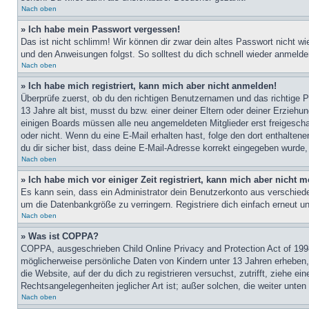
Nach oben
» Ich habe mein Passwort vergessen!
Das ist nicht schlimm! Wir können dir zwar dein altes Passwort nicht w
und den Anweisungen folgst. So solltest du dich schnell wieder anmeld
Nach oben
» Ich habe mich registriert, kann mich aber nicht anmelden!
Überprüfe zuerst, ob du den richtigen Benutzernamen und das richtige
13 Jahre alt bist, musst du bzw. einer deiner Eltern oder deiner Erziehu
einigen Boards müssen alle neu angemeldeten Mitglieder erst freigeschalt
oder nicht. Wenn du eine E-Mail erhalten hast, folge den dort enthalte
du dir sicher bist, dass deine E-Mail-Adresse korrekt eingegeben wurde,
Nach oben
» Ich habe mich vor einiger Zeit registriert, kann mich aber nicht
Es kann sein, dass ein Administrator dein Benutzerkonto aus verschiede
um die Datenbankgröße zu verringern. Registriere dich einfach erneut u
Nach oben
» Was ist COPPA?
COPPA, ausgeschrieben Child Online Privacy and Protection Act of 1998
möglicherweise persönliche Daten von Kindern unter 13 Jahren erheben, 
die Website, auf der du dich zu registrieren versuchst, zutrifft, ziehe 
Rechtsangelegenheiten jeglicher Art ist; außer solchen, die weiter unte
Nach oben