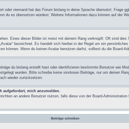
iert oder niemand hat das Forum bislang in deine Sprache übersetzt. Frage ggf
n, wenn du es übersetzen würdest. Weitere Informationen dazu können auf der
hen. Eines dieser Bilder ist meist mit deinem Rang verknüpft: Oft sind dies 
Avatar“ bezeichnet. Es handelt sich hierbei in der Regel um ein persönliches
en können. Wenn du keinen Avatar benutzen darfst, solltest du die Board-Adm
träge du bislang erstellt hast oder identifizieren bestimmte Benutzer wie M
festgelegt wurden. Bitte schreibe keine sinnlosen Beiträge, nur um deinen Ra
fach wieder zurücksetzen.
ch aufgefordert, mich anzumelden.
achrichten an andere Benutzer nutzen, falls diese von der Board-Administrati
Beiträge schreiben